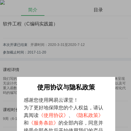
简介
目录
软件工程（C编码实践篇）
本次开课
已结束
开课时间：
2020-3-31
至
2020-7-12
参加截止时间：
2017-11-20
课程详情
我们写的不仅仅是代码！本篇将带您实现一个C语言小项目，通过其演化来呈现
无设计代码、模块化设计的代码、可复用的代码和回调函数等接口设计，以及可
使用协议与隐私政策
重入函数、线程安全等较深入的设计问题。您可以通过跟随模仿来训练工程化代
码的编写能力，辨识代码的工程质量差异。
感谢您使用网易云课堂！
为了更好地保障您的个人权益，请认
课程时长
真阅读
《使用协议》
、
《隐私政策》
9周（6-10小时每周）
和
《服务条款》
的全部内容，同意并
接受全部条款后开始使用我们的产品