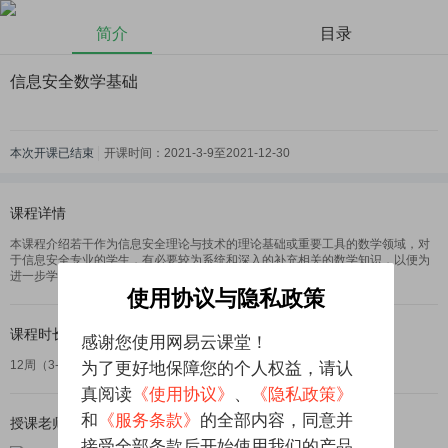
简介
目录
信息安全数学基础
本次开课
已结束
开课时间：
2021-3-9
至
2021-12-30
课程详情
本课程介绍若干作为信息安全理论与技术的理论基础或重要工具的数学领域，对
于信息安全专业的学生，有必要较为系统和深入的补充相关的数学知识，以便为
进一步学习信息安全理论及技术奠定良好的数学基础。
使用协议与隐私政策
课程时长
感谢您使用网易云课堂！
12周（3-5小时每周）
为了更好地保障您的个人权益，请认
真阅读
《使用协议》
、
《隐私政策》
和
《服务条款》
的全部内容，同意并
授课老师
接受全部条款后开始使用我们的产品