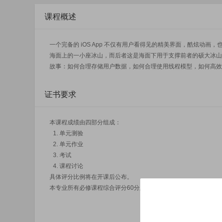
课程概述
一个完备的 iOS App 不仅有用户看得见的精美界面，酷炫动
海面上的一小座冰山，而后者这是海面下用于支撑前者的硕大冰山。《I
故事：如何合理存储用户数据，如何合理使用线程模型，如何高效发起网络
证书要求
本课程成绩由四部分组成：
单元测验
单元作业
考试
课程讨论
具体评分比例将在开课后公布。
本专业所有必修课程综合评分60分及以上，可以获得微专业合格证