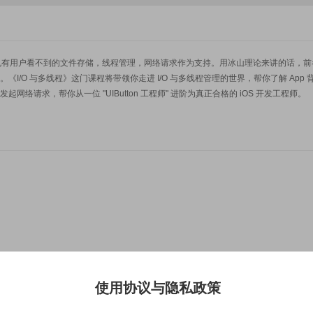
画，也有用户看不到的文件存储，线程管理，网络请求作为支持。用冰山理论来讲的话，前
/O 与多线程》这门课程将带领你走进 I/O 与多线程管理的世界，帮你了解 App 
请求，帮你从一位 "UIButton 工程师" 进阶为真正合格的 iOS 开发工程师。
书，获得85分的可以获得优秀证书。
使用协议与隐私政策