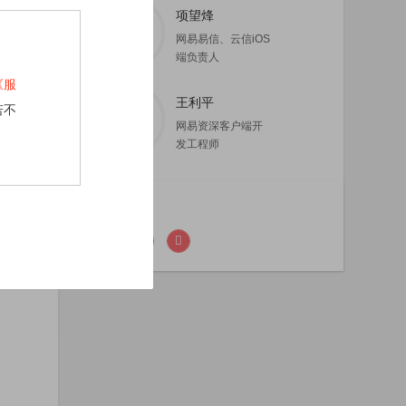
项望烽
网易易信、云信iOS
端负责人
《服
王利平
若不
网易资深客户端开
发工程师
分享