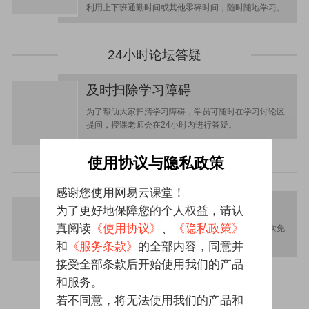
利用上下班通勤时间或其他零碎时间，随时随地学习。
24小时论坛答疑
及时扫除学习障碍
为了帮助大家扫清学习障碍，学员可随时在学习讨论区
提问，授课老师会在24小时内进行答疑。
使用协议与隐私政策
免费重修
感谢您使用网易云课堂！
学习有保障
为了更好地保障您的个人权益，请认
真阅读
《使用协议》
、
《隐私政策》
学员本期未能完成学习或者考试未通过的，享有一次免
费重修的机会，重修同享相应学期教学服务。
和
《服务条款》
的全部内容，同意并
接受全部条款后开始使用我们的产品
和服务。
若不同意，将无法使用我们的产品和