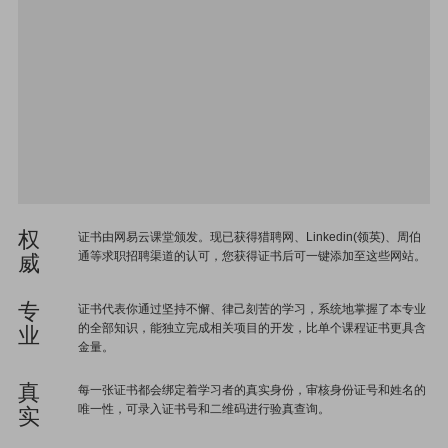
权
证书由网易云课堂颁发。现已获得猎聘网、Linkedin(领英)、周伯
通等求职招聘渠道的认可，您获得证书后可一键添加至这些网站。
威
专
证书代表你通过坚持不懈、律己刻苦的学习，系统地掌握了本专业
的全部知识，能独立完成相关项目的开发，比单个课程证书更具含
业
金量。
真
每一张证书都会绑定着学习者的真实身份，审核身份证号和姓名的
唯一性，可录入证书号和二维码进行验真查询。
实