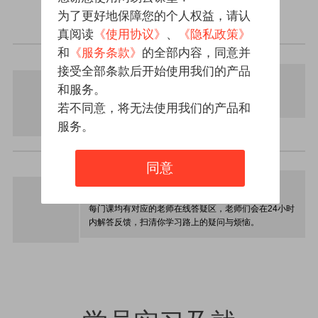
特色教学辅导
为了更好地保障您的个人权益，请认
真阅读
《使用协议》
、
《隐私政策》
讲师亲授直播交流课
和
《服务条款》
的全部内容，同意并
接受全部条款后开始使用我们的产品
作业批改
和服务。
老师定期进行作业批改，帮助检测学习掌握情况。
若不同意，将无法使用我们的产品和
服务。
24小时在线答疑回复
同意
在线答疑
每门课均有对应的老师在线答疑区，老师们会在24小时
内解答反馈，扫清你学习路上的疑问与烦恼。