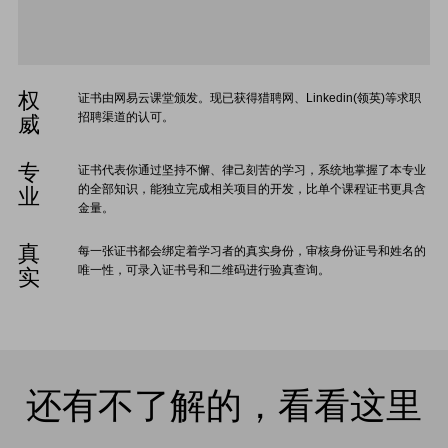
权
证书由网易云课堂颁发。现已获得猎聘网、Linkedin(领英)等求职
招聘渠道的认可。
威
专
证书代表你通过坚持不懈、律己刻苦的学习，系统地掌握了本专业
的全部知识，能独立完成相关项目的开发，比单个课程证书更具含
业
金量。
真
每一张证书都会绑定着学习者的真实身份，审核身份证号和姓名的
唯一性，可录入证书号和二维码进行验真查询。
实
还有不了解的，看看这里