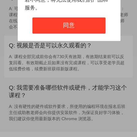
服务。
A:
可以，报名后有两种方式跟老师互动： 1、直播课程交流：
课程中有部分直播答疑课程学生可以与老师交流 2、学员群老师
在线问答，学员的问题可以实时提问，其他时间课程主讲老师
同意
会不定时出现答疑。
Q:
视频是否是可以永久观看的？
A:
课程全部完成前你会有730天有效期，有效期结束前可以反
复回看。有效期截止后如果没有完成课程，可以享受老学员超
低续费价格，续费新班获得新版课程。
Q:
我需要准备哪些软件或硬件，才能学习这个
课程？
A:
没有硬性的硬件或软件要求，所使用的编程环境在报名后班
主任或助教老师会向你提供安装软件，为保证良好学习体验，
我们建议你使用最新版本的 Chrome 浏览器。