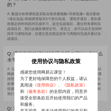
的？
A:
数据分析师课程是采取在线录播视频+导师直播+ 项目案例
+项目实战+班级群答疑共5个部分组成。 课程开课后，需在课
程规定的时间段内完成学习，提交实战项目，通过所有课程实
战项目后，我们会颁发课程证书。 简言之，你可以自主安排时
间学习课程内容；但需注意在限定的学习周期内完成并通过实
战项目。
Q:
课程学完就可以找到工作吗？可以达到什么
水平？
使用协议与隐私政策
A:
云课堂不会向任何一位学员承诺包工作，但课程设计都是以
感谢您使用网易云课堂！
网易等头部公司招聘相关岗位而设计。 在学习的过程中你需要
为了更好地保障您的个人权益，请认
按照课程要求能完整学习完课程内容并完成实战项目；数据分
析课程总计两个阶段，在完成阶段一的学习内容后，建议开始
真阅读
《使用协议》
、
《隐私政策》
投递简历，在寻求机会的同时完成剩下的课程内容，在此期间
和
《服务条款》
的全部内容，同意并
我们会提供相关的就业辅导。
接受全部条款后开始使用我们的产品
和服务。
Q:
可以跟老师互动交流吗?
若不同意，将无法使用我们的产品和